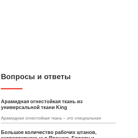
Вопросы и ответы
Арамидная огнестойкая ткань из
универсальной ткани King
Арамидная огнестойкая ткань – это специальная
защитная ткань с самой быстрой разработкой и
превосходными всесторонними характеристиками в
Большое количество рабочих штанов,
мире.