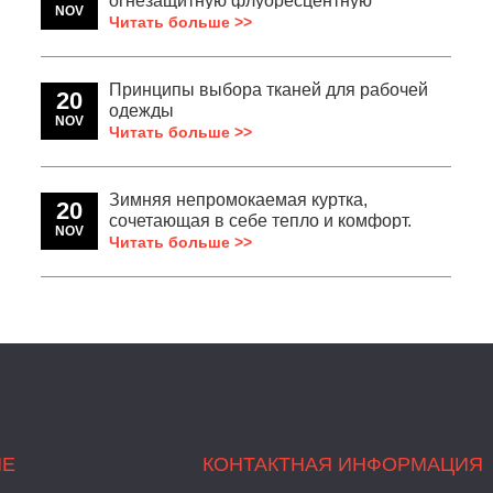
огнезащитную флуоресцентную
NOV
водонепроницаемую рабочую одежду?
Читать больше >>
Принципы выбора тканей для рабочей
20
одежды
NOV
Читать больше >>
Зимняя непромокаемая куртка,
20
сочетающая в себе тепло и комфорт.
NOV
Читать больше >>
ИЕ
КОНТАКТНАЯ ИНФОРМАЦИЯ