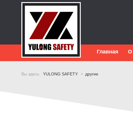
Главная
О
Вы здесь:
YULONG SAFETY
>
другие