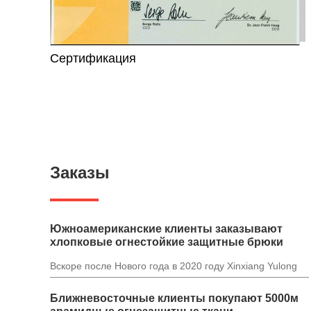
Сертификация
Заказы
Южноамериканские клиенты заказывают
хлопковые огнестойкие защитные брюки
Вскоре после Нового года в 2020 году Xinxiang Yulong
Textile пригласила наших новых клиентов посетить
фабрику и провести переговоры. Клиенты прибыли из
Ближневосточные клиенты покупают 5000м
Южной Америки, и клиенты хотели купить партию
огнестойких защитных штанов. Месяц назад продавец