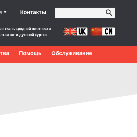
и
Контакты
ая ткань средней плотности
лтая анти-дуговой куртка
тва
Помощь
Обслуживание