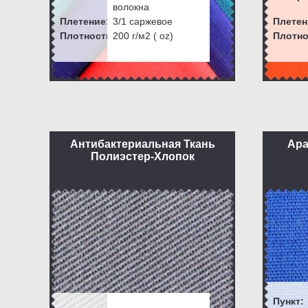
волокна
Плетение:
3/1 саржевое
Плетен
Плотность:
200
г/м2 ( oz)
Плотно
Антибактериальная Ткань
Ара
Полиэстер-Хлопок
Пункт: