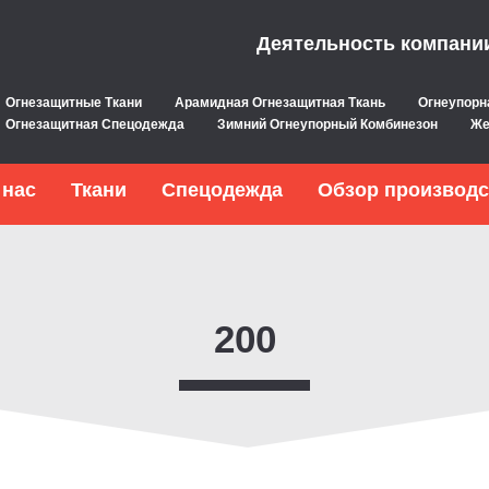
Деятельность компани
Огнезащитные Ткани
Арамидная Огнезащитная Ткань
Огнеупорн
Огнезащитная Спецодежда
Зимний Огнеупорный Комбинезон
Же
 нас
Ткани
Спецодежда
Обзор производс
200