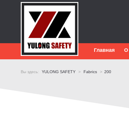
Главная
О
Вы здесь:
YULONG SAFETY
>
Fabrics
>
200