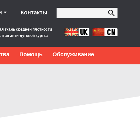
и
Контакты
ая ткань средней плотности
лтая анти-дуговой куртка
тва
Помощь
Обслуживание