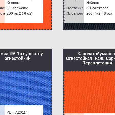
Хлопок
Нейлон
ие:
3/1 саржевое
Плетение:
3/1 саржевое
сть:
200
г/м2 (
6
oz)
Плотность:
200
г/м2 (
6
oz)
мид IIIA По существу
Хлопчатобумажна
огнестойкий
Огнестойкая Ткань Сар
Переплетения
YL-IIIA20114