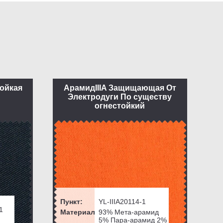
ойкая
АрамидIIIA Защищающая От
Электродуги По существу
огнестойкий
Пункт:
YL-IIIA20114-1
1
Материал:
93% Мета-арамид
5% Пара-арамид 2%