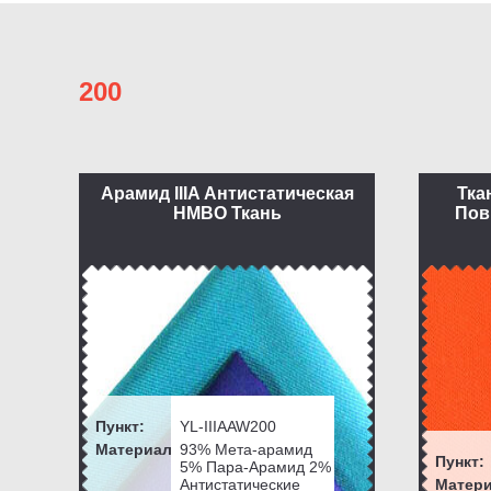
200
Арамид IIIA Антистатическая
Тка
НМВО Ткань
Пов
Пункт:
YL-IIIAAW200
Материал:
93% Мета-арамид
Пункт:
5% Пара-Арамид 2%
Антистатические
Матери