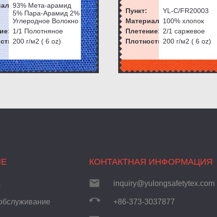
ал:
93% Мета-арамид
Пункт:
YL-C/FR20003
5% Пара-Арамид 2%
Углеродное Волокно
Материал:
100% хлопок
ие:
1/1 Полотняное
Плетение:
2/1 саржевое
сть:
200
г/м2 (
6
oz)
Плотность:
200
г/м2 (
6
oz)
ИЕ
КОНТАКТНАЯ ИНФОРМАЦИЯ
а
inquiry@yulongsafetytex.com
обслуживание
+86-373-3037877