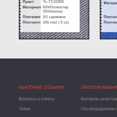
Пункт:
YL-TC20305
Матери
Материал:
65%Полиэстер
35%Хлопок
Плетение:
3/1 саржевое
Плетен
Плотность:
200
г/м2 (
6
oz)
Плотно
БЫСТРЫЕ ССЫЛКИ
ОБСЛУЖИВАН
Вопросы и ответы
Контроль качеств
Ткани
Послепродажное 