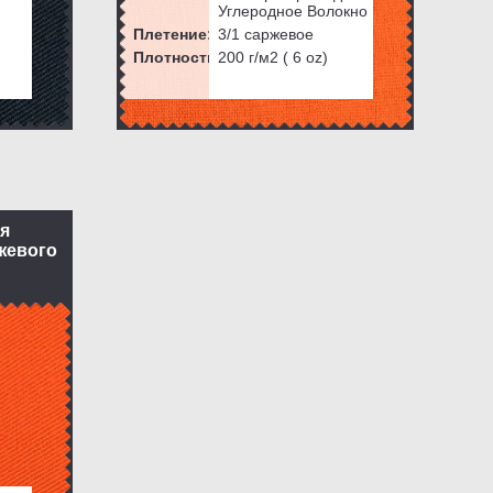
Углеродное Волокно
Плетение:
3/1 саржевое
Плотность:
200
г/м2 (
6
oz)
я
жевого