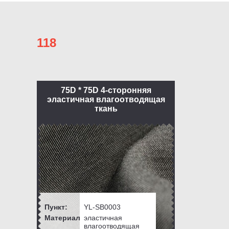
118
75D * 75D 4-сторонняя
эластичная влагоотводящая
ткань
Пункт:
YL-SB0003
Материал:
эластичная
влагоотводящая