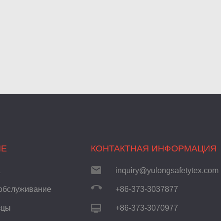
ИЕ
КОНТАКТНАЯ ИНФОРМАЦИЯ
а
inquiry@yulongsafetytex.com
обслуживание
+86-373-3037877
зцы
+86-373-3070977