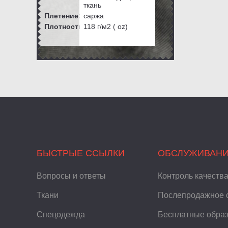
ткань
Плетение:
саржа
Плотность:
118
г/м2 ( oz)
БЫСТРЫЕ ССЫЛКИ
ОБСЛУЖИВАН
Вопросы и ответы
Контроль качеств
Ткани
Послепродажное 
Спецодежда
Бесплатные обра