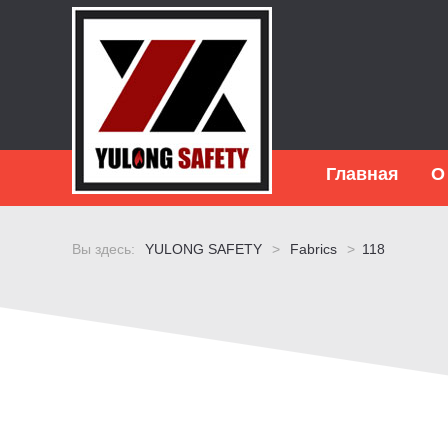
Главная
О
Вы здесь:
YULONG SAFETY
>
Fabrics
>
118