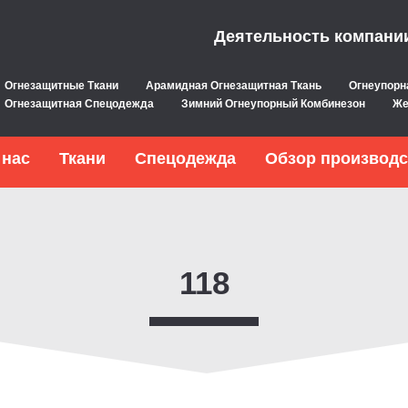
Деятельность компани
Огнезащитные Ткани
Арамидная Огнезащитная Ткань
Огнеупорн
Огнезащитная Спецодежда
Зимний Огнеупорный Комбинезон
Же
 нас
Ткани
Спецодежда
Обзор производс
118