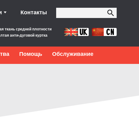
и
Контакты
ая ткань средней плотности
лтая анти-дуговой куртка
тва
Помощь
Обслуживание