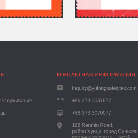
ИЕ
КОНТАКТНАЯ ИНФОРМАЦИЯ
а
inquiry@yulongsafetytex.com
обслуживание
+86-373-3037877
зцы
+86-373-3070977
198 Renmin Road,
район Хунци, город Синьсян
провинция Хэнань, Китай