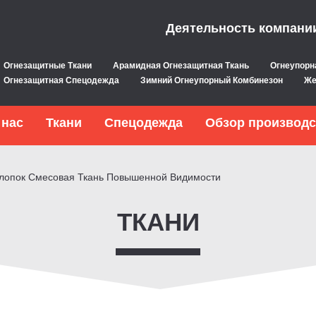
Деятельность компани
Огнезащитные Ткани
Арамидная Огнезащитная Ткань
Огнеупорн
Огнезащитная Спецодежда
Зимний Огнеупорный Комбинезон
Же
 нас
Ткани
Спецодежда
Обзор производс
лопок Смесовая Ткань Повышенной Видимости
ТКАНИ