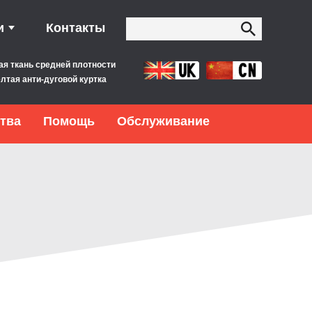
и
Контакты
ая ткань средней плотности
лтая анти-дуговой куртка
тва
Помощь
Обслуживание