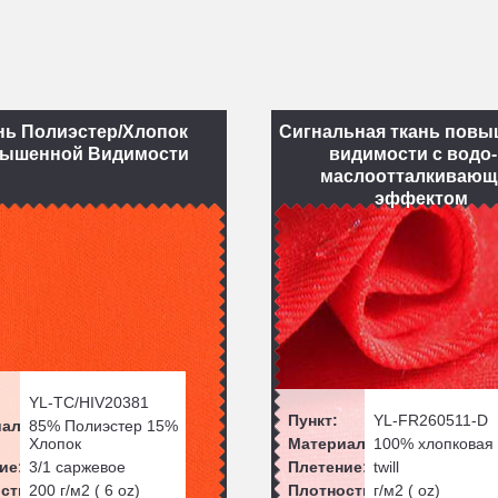
нь Полиэстер/Хлопок
Сигнальная ткань пов
ышенной Видимости
видимости с водо-
маслоотталкиваю
эффектом
YL-TC/HIV20381
Пункт:
YL-FR260511-D
ал:
85% Полиэстер 15%
Хлопок
Материал:
100% хлопковая
ие:
3/1 саржевое
Плетение:
twill
сть:
200
г/м2 (
6
oz)
Плотность:
г/м2 ( oz)