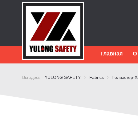
Главная
О
Вы здесь:
YULONG SAFETY
>
Fabrics
>
Полиэстер-Х