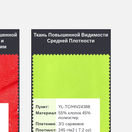
ышенной
Ткань Повышенной Видимости
 и
Средней Плотности
щим
Пункт:
YL-TC/HIV24388
Материал:
55% хлопок 45%
полиэстер
Плетение:
3/1 саржевое
Плотность:
245
г/м2 (
7.2
oz)