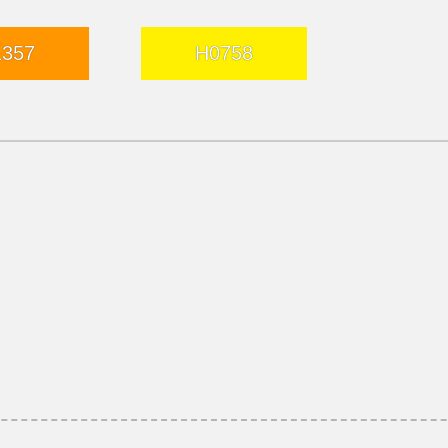
1357
H0758