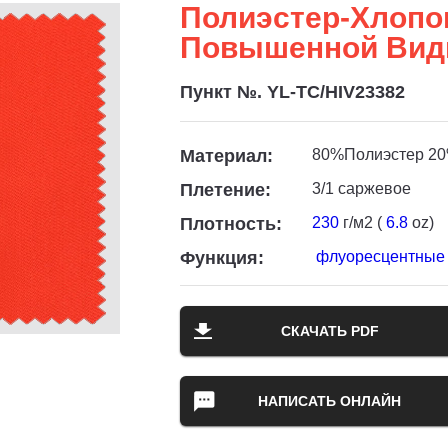
Полиэстер-Хлопо
Повышенной Вид
Пункт №. YL-TC/HIV23382
Материал:
80%Полиэстер 20
Плетение:
3/1 саржевое
Плотность:
230
г/м2 (
6.8
oz)
Функция:
флуоресцентные 
СКАЧАТЬ PDF
НАПИСАТЬ ОНЛАЙН