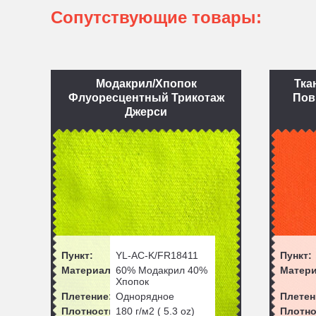
Сопутствующие товары:
Модакрил/Хпопок
Тка
Флуоресцентный Трикотаж
Пов
Джерси
Пункт:
YL-AC-K/FR18411
Пункт:
Материал:
60% Модакрил 40%
Матери
Хпопок
Плетение:
Однорядное
Плетен
Плотность:
180
г/м2 (
5.3
oz)
Плотно