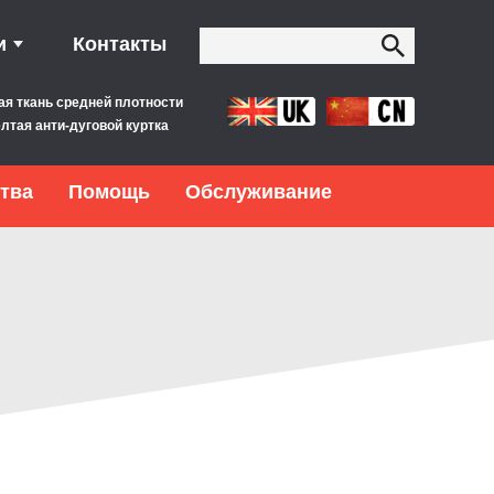
и
Контакты
ая ткань средней плотности
лтая анти-дуговой куртка
тва
Помощь
Обслуживание