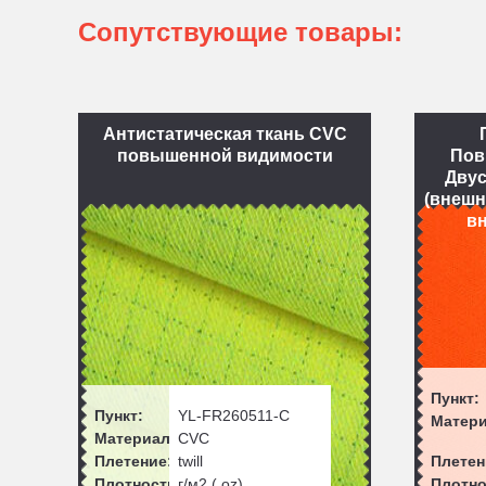
Сопутствующие товары:
Антистатическая ткань CVC
повышенной видимости
Пов
Двус
(внешн
вн
Пункт:
Пункт:
YL-FR260511-C
Матери
Материал:
CVC
Плетение:
twill
Плетен
Плотность:
г/м2 ( oz)
Плотно