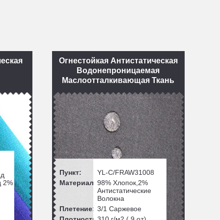
ческая
Огнестойкая Антистатическая
Водонепроницаемая
Маслоотталкивающая Ткань
Пункт:
YL-C/FRAW31008
ид
д 2%
Материал:
98% Хлопок,2%
Антистатические
Волокна
Плетение:
3/1 Саржевое
Плотность:
310
г/м2 (
9
oz)