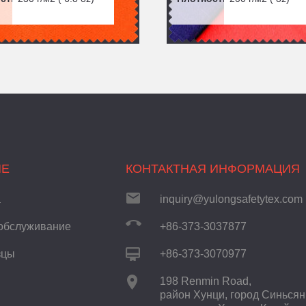
ИЕ
КОНТАКТНАЯ ИНФОРМАЦИЯ
а
inquiry@yulongsafetytex.com
обслуживание
+86-373-3037877
зцы
+86-373-3070977
198 Renmin Road,
район Хунци, город Синьсян