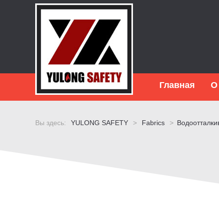
Главная
О
Вы здесь:
YULONG SAFETY
>
Fabrics
>
Водоотталки