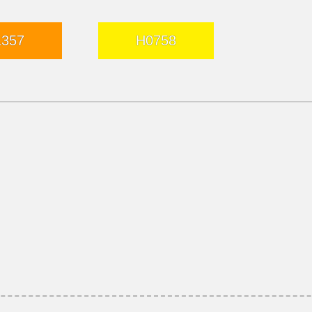
1357
H0758