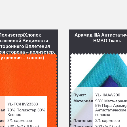
Полиэстер/Хлопок
Арамид IIIA Антистати
ышенной Видимости
НМВО Ткань
тороннего Вплетения
яя сторона – полиэстер,
утренняя – хлопок)
Пункт:
YL-IIIAAW200
Материал:
93% Мета-арам
YL-TC/HIV23383
5% Пара-Арами
ал:
70% Полиэстер 30%
Антистатические
Хлопок
волокна
ие:
3/1 саржевое
Плетение:
3/1 саржевое
сть:
230
г/м2 (
6.8
oz)
Плотность:
200
г/м2 ( oz)