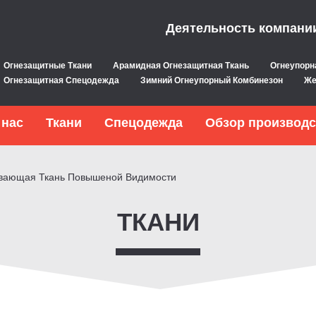
Деятельность компани
Огнезащитные Ткани
Арамидная Огнезащитная Ткань
Огнеупорн
Огнезащитная Спецодежда
Зимний Огнеупорный Комбинезон
Же
 нас
Ткани
Спецодежда
Обзор производс
вающая Ткань Повышеной Видимости
ТКАНИ