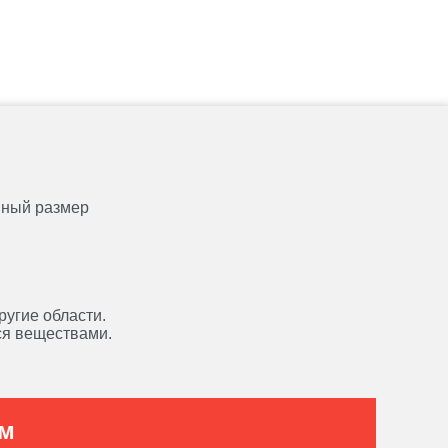
анный размер
ругие области.
ся веществами.
ам