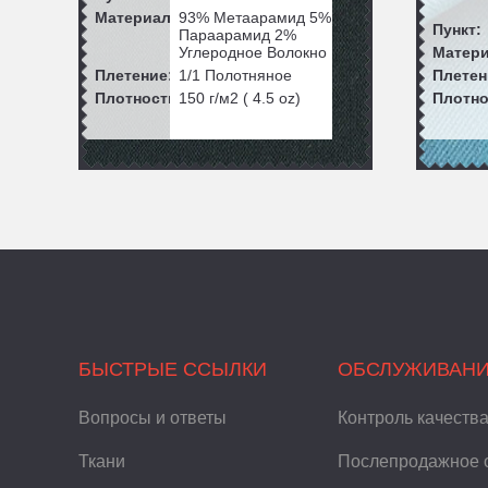
Материал:
93% Метаарамид 5%
Пункт:
Параарамид 2%
Углеродное Волокно
Матери
Плетение:
1/1 Полотняное
Плетен
Плотность:
150
г/м2 (
4.5
oz)
Плотно
БЫСТРЫЕ ССЫЛКИ
ОБСЛУЖИВАН
Вопросы и ответы
Контроль качеств
Ткани
Послепродажное 