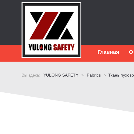
Главная
О
Вы здесь:
YULONG SAFETY
>
Fabrics
>
Ткань пухово