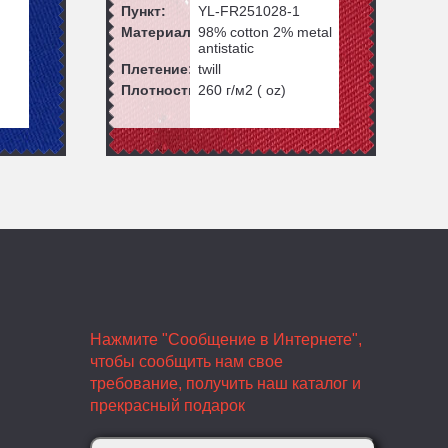
Пункт:
YL-FR251028-1
Материал:
98% cotton 2% metal
antistatic
Плетение:
twill
Плотность:
260
г/м2 ( oz)
Нажмите "Сообщение в Интернете",
чтобы сообщить нам свое
требование, получить наш каталог и
прекрасный подарок