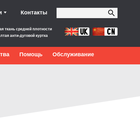
и
Контакты
ая ткань средней плотности
лтая анти-дуговой куртка
тва
Помощь
Обслуживание