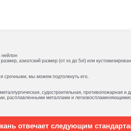
к нейлон
размер, азиатский размер (от xs до 5xl) или кустомизиров
ся срочными, мы можем подтолкнуть его.
 металлургическая, судостроительная, противопожарная и д
ами, расплавленными металлами и легковоспламеняющими
кань отвечает следующим стандарт