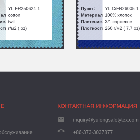
YL-FR250624-1
Пункт:
YL-C/FR26005-1
ал:
cotton
Материал:
100% хлопок
ие:
twill
Плетение:
3/1 саржевое
сть:
г/м2 ( oz)
Плотность:
260
г/м2 (
7.7
oz)
ИЕ
КОНТАКТНАЯ ИНФОРМАЦИЯ
а
inquiry@yulongsafetytex.com
обслуживание
+86-373-3037877