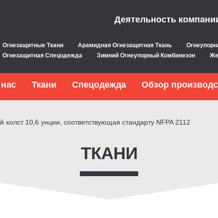
Деятельность компани
Огнезащитные Ткани
Арамидная Огнезащитная Ткань
Огнеупорн
Огнезащитная Спецодежда
Зимний Огнеупорный Комбинезон
Же
 нас
Ткани
Спецодежда
Обзор производс
й холст 10,6 унции, соответствующая стандарту NFPA 2112
ТКАНИ