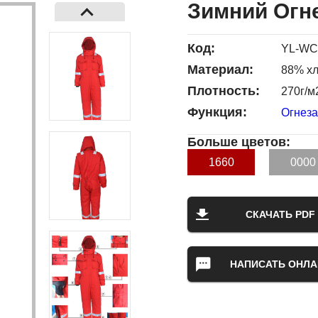
Зимний Огн
Код:
YL-WC
Материал:
88% хл
Плотность:
270г/м2
Функция:
Огнез
Больше цветов:
1660
0000
СКАЧАТЬ PDF
НАПИСАТЬ ОНЛА