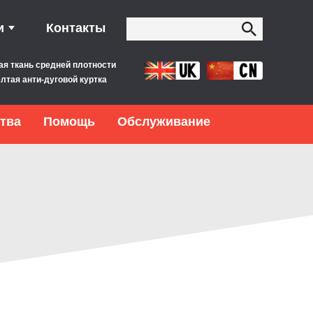
и
Контакты
ая ткань средней плотности
лтая анти-дуговой куртка
тва
Помощь
Обслуживание