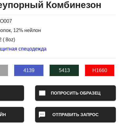
еупорный Комбинезон
O007
опок, 12% нейлон
 ( 8oz)
ащитная спецодежда
4139
5413
H1660
ПОПРОСИТЬ ОБРАЗЕЦ
ЙН
ОТПРАВИТЬ ЗАПРОС