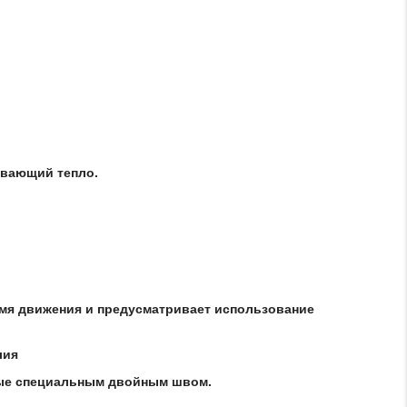
ивающий тепло.
емя движения и предусматривает использование
лия
итые специальным двойным швом.