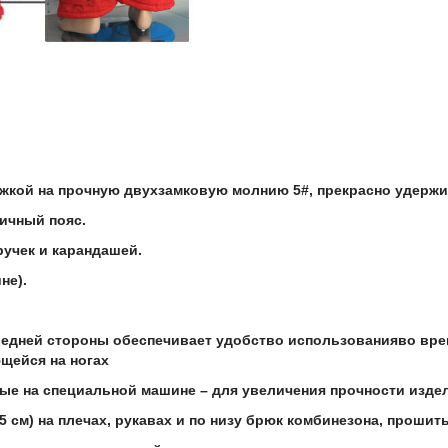
ежкой на прочную двухзамковую молнию 5#, прекрасно удерж
ичный пояс.
ручек и карандашей.
не).
ередней стороны обеспечивает удобство использованияво вр
щейся на ногах
ные на специальной машине – для увеличения прочности изде
см) на плечах, рукавах и по низу брюк комбинезона, прош