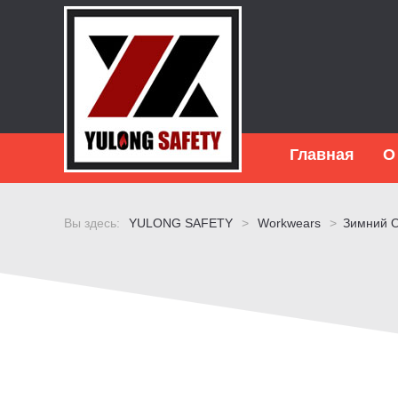
Главная
О
Вы здесь:
YULONG SAFETY
>
Workwears
>
Зимний 