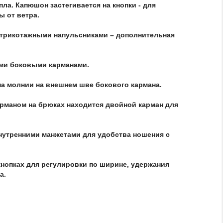
ла. Капюшон застегивается на кнопки - для
 от ветра.
 трикотажными напульсниками – дополнительная
ми боковыми карманами.
а молнии на внешнем шве бокового кармана.
рманом на брюках находится двойной карман для
нутренними манжетами для удобства ношения с
кнопках для регулировки по ширине, удержания
а.