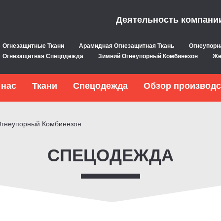
Деятельность компани
Огнезащитные Ткани
Арамидная Огнезащитная Ткань
Огнеупорн
Огнезащитная Спецодежда
Зимний Огнеупорный Комбинезон
Же
 нас
Ткани
Спецодежда
Обзор производс
Огнеупорный Комбинезон
СПЕЦОДЕЖДА