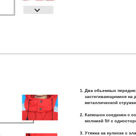
Два обьемных передних
застегивающимися на д
металлической стружки
Капюшон соединен с о
молнией 5# с одностор
Утяжка на кулиске с э