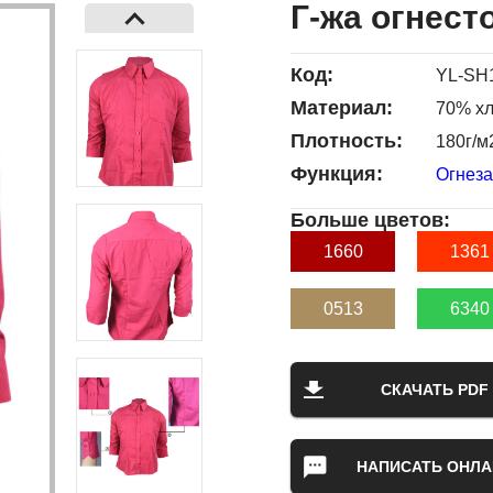
Г-жа огнест
Код:
YL-SH
Материал:
70% хл
Плотность:
180г/м2
Функция:
Огнез
Больше цветов:
1660
1361
0513
6340
СКАЧАТЬ PDF
НАПИСАТЬ ОНЛА