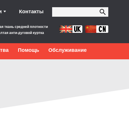
и
Контакты
ая ткань средней плотности
лтая анти-дуговой куртка
тва
Помощь
Обслуживание