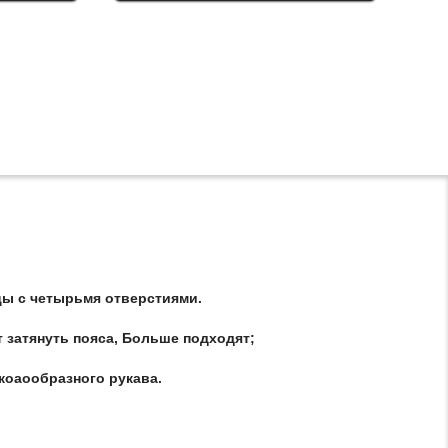
цы с четырьмя отверстиями.
т затянуть пояса, Больше подходят;
коаообразного рукава.