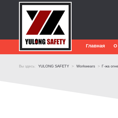
Главная
О
Вы здесь:
YULONG SAFETY
>
Workwears
>
Г-жа огн