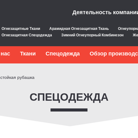
Деятельность компани
Огнезащитные Ткани
Арамидная Огнезащитная Ткань
Огнеупорн
Огнезащитная Спецодежда
Зимний Огнеупорный Комбинезон
Же
 нас
Ткани
Спецодежда
Обзор производс
естойкая рубашка
СПЕЦОДЕЖДА