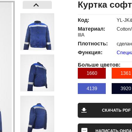
Куртка соф
Код:
YL-JK
Материал:
Cotton/
IIIA
Плотность:
сделан
Функция:
Специ
Больше цветов:
1660
1361
4139
3920
СКАЧАТЬ PDF
НАПИСАТЬ ОНЛА