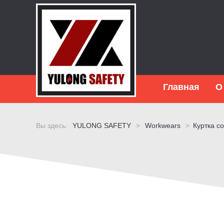
Главная
О
Вы здесь:
YULONG SAFETY
>
Workwears
>
Куртка с