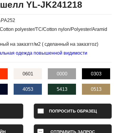
тшелл YL-JK241218
&PA252
Cotton polyester/TC/Cotton nylon/Polyester/Aramid
ный на заказггг/м2 ( сделанный на заказггoz)
альная одежда повышенной видимости
0601
0000
0303
4053
5413
0513
ПОПРОСИТЬ ОБРАЗЕЦ
ЙН
ОТПРАВИТЬ ЗАПРОС