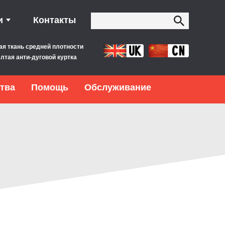
и
Контакты
ая ткань средней плотности
лтая анти-дуговой куртка
тва
Помощь
Обслуживание