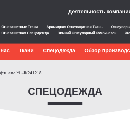
Деятельность компани
Огнезащитные Ткани
Арамидная Огнезащитная Ткань
Огнеупорн
Огнезащитная Спецодежда
Зимний Огнеупорный Комбинезон
Же
 нас
Ткани
Спецодежда
Обзор производс
офтшелл YL-JK241218
СПЕЦОДЕЖДА