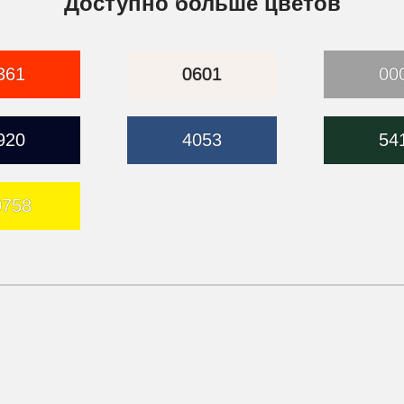
Доступно больше цветов
361
0601
00
920
4053
54
0758