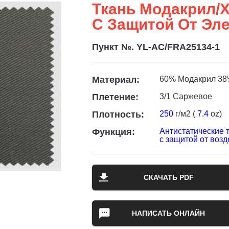
Ткань Модакрил/
С Защитой От Эл
Пункт №. YL-AC/FRA25134-1
Материал:
60% Модакрил 38
Плетение:
3/1 Саржевое
Плотность:
250
г/м2 (
7.4
oz)
Функция:
Антистатические 
с защитой от возд
СКАЧАТЬ PDF
НАПИСАТЬ ОНЛАЙН