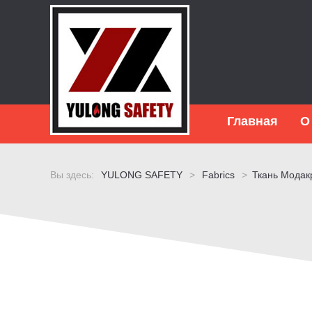
Главная
О
Вы здесь:
YULONG SAFETY
>
Fabrics
>
Ткань Модак