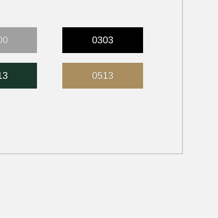
00
0303
13
0513