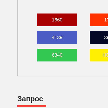
1660
1
4139
3
6340
H
Запрос