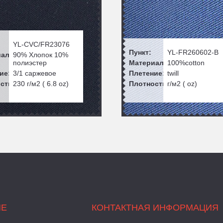
YL-CVC/FR23076
Пункт:
YL-FR260602-B
ал:
90% Хлопок 10%
полиэстер
Материал:
100%cotton
ие:
3/1 саржевое
Плетение:
twill
сть:
230
г/м2 (
6.8
oz)
Плотность:
г/м2 ( oz)
ИЕ
КОНТАКТНАЯ ИНФОРМАЦИЯ