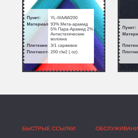
Пункт:
YL-IIIAAW200
Материал:
93% Мета-арамид
Пункт:
5% Пара-Арамид 2%
Антистатические
Матери
волокна
Плетение:
3/1 саржевое
Плетен
Плотность:
200
г/м2 ( oz)
Плотно
БЫСТРЫЕ ССЫЛКИ
ОБСЛУЖИВАН