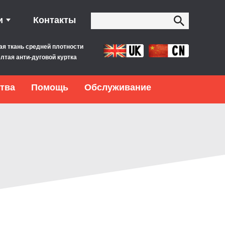
и
Контакты
ая ткань средней плотности
лтая анти-дуговой куртка
тва
Помощь
Обслуживание