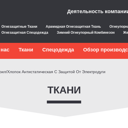
Деятельность компани
Огнезащитные Ткани
Арамидная Огнезащитная Ткань
Огнеупорн
Огнезащитная Спецодежда
Зимний Огнеупорный Комбинезон
Же
 нас
Ткани
Спецодежда
Обзор производс
рил/Хлопок Антистатическая С Защитой От Электродуги
ТКАНИ