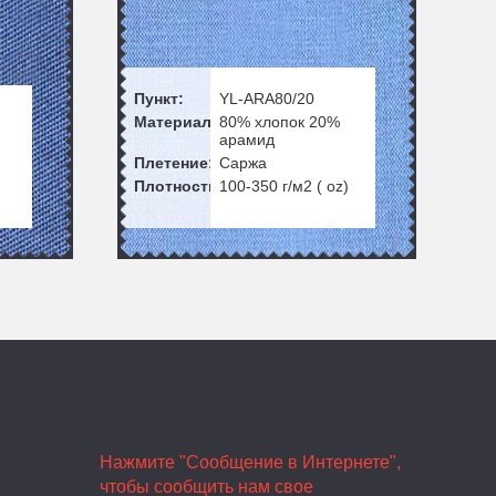
Пункт:
YL-ARA80/20
Материал:
80% хлопок 20%
арамид
Плетение:
Саржа
Плотность:
100-350
г/м2 ( oz)
Нажмите "Сообщение в Интернете",
чтобы сообщить нам свое