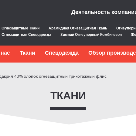
Деятельность компани
Огнезащитные Ткани
Арамидная Огнезащитная Ткань
Огнеупорн
Огнезащитная Спецодежда
Зимний Огнеупорный Комбинезон
Же
 нас
Ткани
Спецодежда
Обзор производс
дакрил 40% хлопок огнезащитный трикотажный флис
ТКАНИ