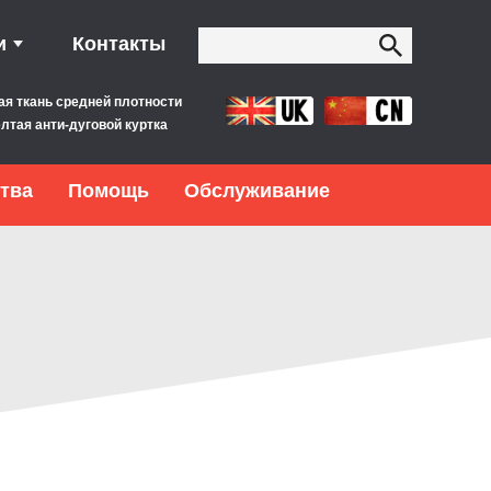
и
Контакты
ая ткань средней плотности
лтая анти-дуговой куртка
тва
Помощь
Обслуживание