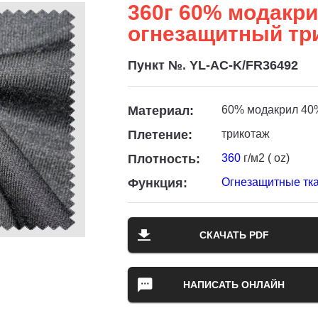
360г 60% модакри
огнезащитный тр
Пункт №. YL-AC-K/FR36492
Материал:
60% модакрил 40
Плетение:
трикотаж
Плотность:
360
г/м2 ( oz)
Функция:
Огнезащитные тк
СКАЧАТЬ PDF
НАПИСАТЬ ОНЛАЙН