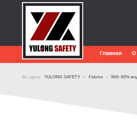
Главная
О
Вы здесь:
YULONG SAFETY
>
Fabrics
>
360г 60% мо