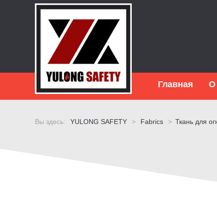
Главная
О
Вы здесь:
YULONG SAFETY
>
Fabrics
>
Ткань для ог