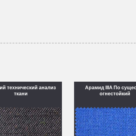
ий технический анализ
Арамид IIIA По суще
ткани
огнестойкий