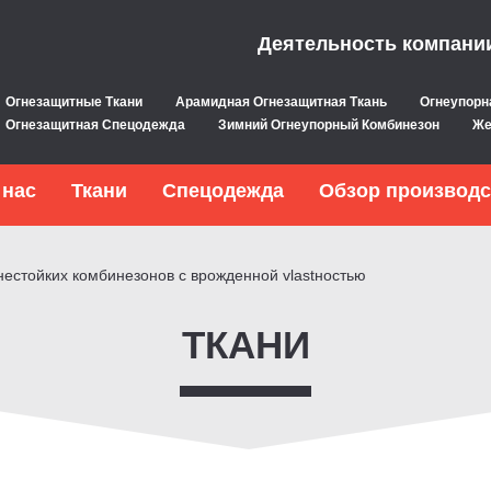
Деятельность компани
Огнезащитные Ткани
Арамидная Огнезащитная Ткань
Огнеупорн
Огнезащитная Спецодежда
Зимний Огнеупорный Комбинезон
Же
 нас
Ткани
Спецодежда
Обзор производс
нестойких комбинезонов с врожденной vlastностью
ТКАНИ