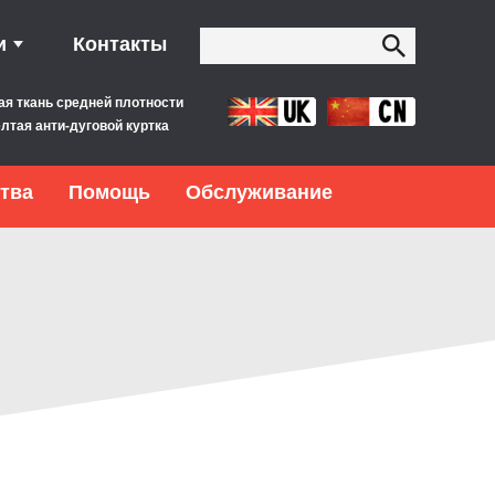
и
Контакты
ая ткань средней плотности
лтая анти-дуговой куртка
тва
Помощь
Обслуживание