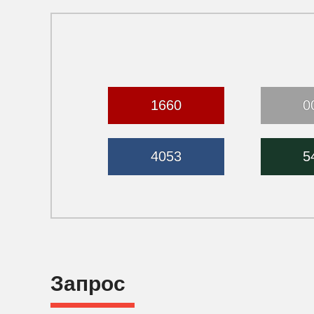
1660
0
4053
5
Запрос