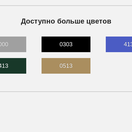
Доступно больше цветов
000
0303
41
413
0513