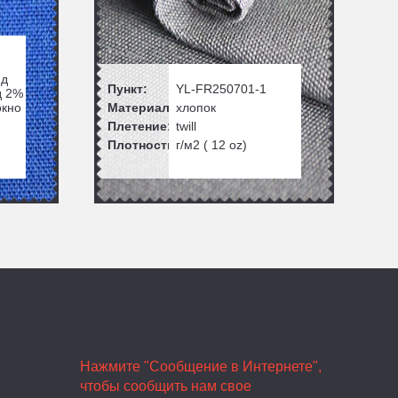
ид
Пункт:
YL-FR250701-1
д 2%
окно
Материал:
хлопок
Плетение:
twill
Плотность:
г/м2 (
12
oz)
Нажмите "Сообщение в Интернете",
чтобы сообщить нам свое