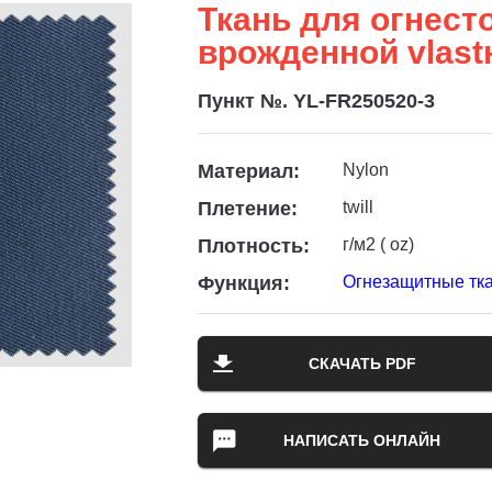
Ткань для огнест
врожденной vlas
Пункт №. YL-FR250520-3
Материал:
Nylon
Плетение:
twill
Плотность:
г/м2 ( oz)
Функция:
Огнезащитные тк
СКАЧАТЬ PDF
НАПИСАТЬ ОНЛАЙН