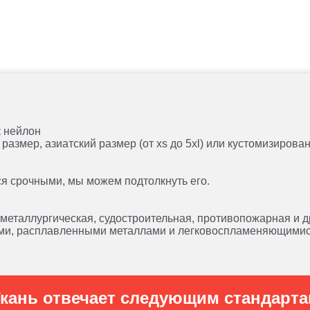
к нейлон
размер, азиатский размер (от xs до 5xl) или кустомизиров
ся срочными, мы можем подтолкнуть его.
 металлургическая, судостроительная, противопожарная и д
ами, расплавленными металлами и легковоспламеняющими
кань отвечает следующим стандарт