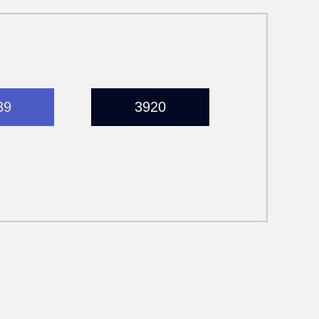
39
3920