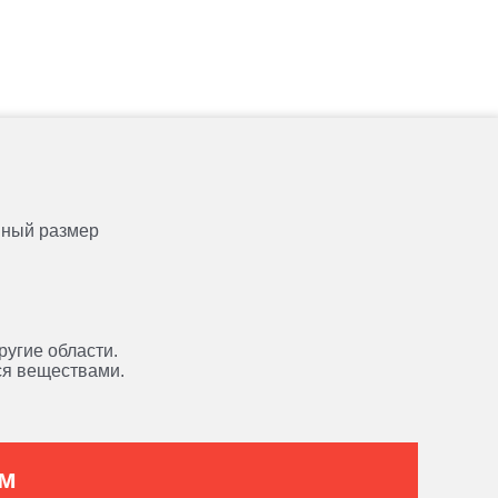
анный размер
ругие области.
ся веществами.
ам