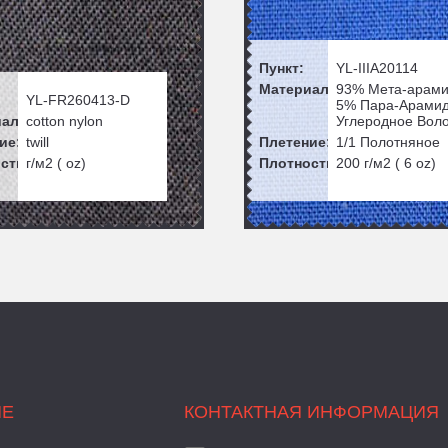
Пункт:
YL-IIIA20114
Материал:
93% Мета-арам
YL-FR260413-D
5% Пара-Арами
ал:
cotton nylon
Углеродное Вол
ие:
twill
Плетение:
1/1 Полотняное
сть:
г/м2 ( oz)
Плотность:
200
г/м2 (
6
oz)
ИЕ
КОНТАКТНАЯ ИНФОРМАЦИЯ