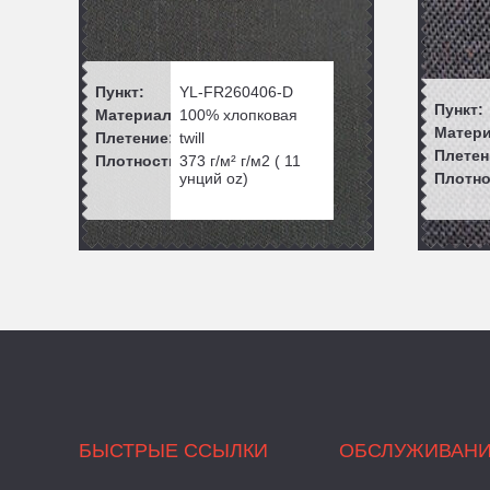
Пункт:
YL-FR260406-D
Пункт:
Материал:
100% хлопковая
Матери
Плетение:
twill
Плетен
Плотность:
373 г/м²
г/м2 (
11
унций
oz)
Плотно
БЫСТРЫЕ ССЫЛКИ
ОБСЛУЖИВАН